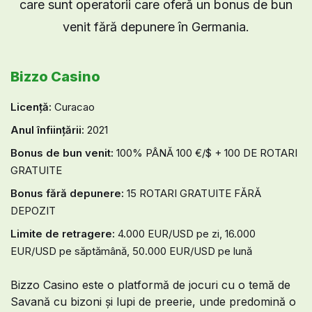
care sunt operatorii care oferă un
bonus de bun
venit fără depunere
în Germania.
Bizzo Casino
Licență:
Curacao
Anul înființării:
2021
Bonus de bun venit:
100% PÂNĂ 100 €/$ + 100 DE ROTARI
GRATUITE
Bonus fără depunere:
15 ROTARI GRATUITE FĂRĂ
DEPOZIT
Limite de retragere:
4.000 EUR/USD pe zi, 16.000
EUR/USD pe săptămână, 50.000 EUR/USD pe lună
Bizzo Casino este o platformă de jocuri cu o temă de
Savană cu bizoni și lupi de preerie, unde predomină o