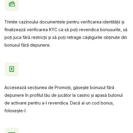
Trimite cazinoului documentele pentru verificarea identității
și
finalizează verificarea KYC ca să poți revendica bonusurile, să
poți juca fără restricții și să poți retrage câștigurile obținute din
bonusul fără depunere.
Accesează secțiunea de Promoții
, găsește bonusul fără
depunere în profilul tău de jucător la casino și apasă butonul
de activare pentru a-l revendica. Dacă ai un cod bonus,
folosește-l.