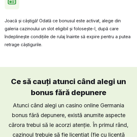
Joacă și câștigă!
Odată ce bonusul este activat, alege din
galeria cazinoului un slot eligibil și folosește-l, după care
îndeplinește condițiile de rulaj înainte să expire pentru a putea
retrage câștigurile.
Ce să cauți atunci când alegi un
bonus fără depunere
Atunci când alegi un
casino online Germania
bonus fără depunere
, există anumite aspecte
cărora trebui să le acorzi atenție. În primul rând,
cazinoul trebuie să fie licențiat (fie cu licență