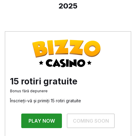
2025
15 rotiri gratuite
Bonus fără depunere
Înscrieți-vă și primiți 15 rotiri gratuite
PLAY NOW
COMING SOON