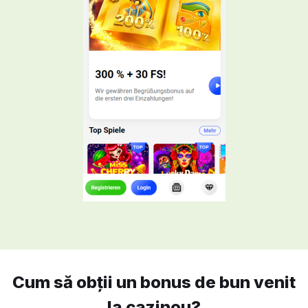
Cum să obții un bonus de bun venit
la cazinou?