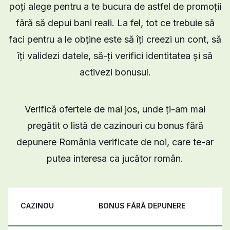
poți alege pentru a te bucura de astfel de promoții
fără să depui bani reali. La fel, tot ce trebuie să
faci pentru a le obține este să îți creezi un cont, să
îți validezi datele, să-ți verifici identitatea și să
activezi bonusul.
Verifică ofertele de mai jos, unde ți-am mai
pregătit o listă de cazinouri cu
bonus fără
depunere România
verificate de noi, care te-ar
putea interesa ca jucător român.
CAZINOU
BONUS FĂRĂ DEPUNERE
L