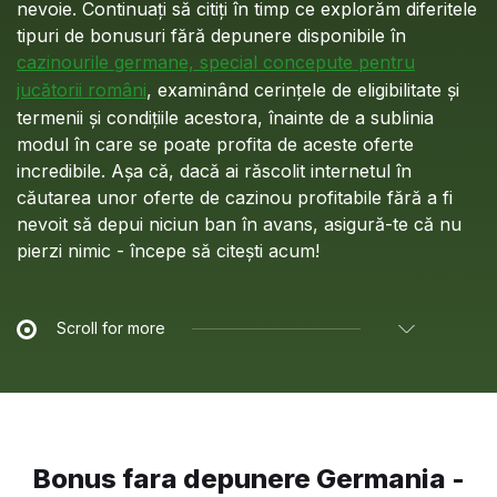
nevoie. Continuați să citiți în timp ce explorăm diferitele
tipuri de bonusuri fără depunere disponibile în
cazinourile germane, special concepute pentru
jucătorii români
, examinând cerințele de eligibilitate și
termenii și condițiile acestora, înainte de a sublinia
modul în care se poate profita de aceste oferte
incredibile. Așa că, dacă ai răscolit internetul în
căutarea unor oferte de cazinou profitabile fără a fi
nevoit să depui niciun ban în avans, asigură-te că nu
pierzi nimic - începe să citești acum!
Scroll for more
Bonus fara depunere Germania -