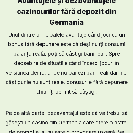
Avantajele și dezavantajele
cazinourilor fără depozit din
Germania
Unul dintre principalele avantaje când joci cu un
bonus fără depunere este că deși nu îți consumi
balanța reală, poți să câștigi bani reali. Spre
deosebire de situațiile când încerci jocuri în
versiunea demo, unde nu pariezi bani reali dar nici
câștigurile nu sunt reale, bonusurile fără depunere
chiar îți permit să câștigi.
Pe de altă parte, dezavantajul este că va trebui să
găsești un casino din Germania care ofere o astfel
de promoție, și nu este o provocare ușoară. Va