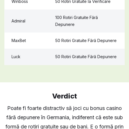
Winboss
50 Rotiri Gratuite la Verificare
d
100 Rotiri Gratuite Fără
Admiral
d
Depunere
MaxBet
50 Rotiri Gratuite Fără Depunere
d
Luck
50 Rotiri Gratuite Fără Depunere
d
Verdict
Poate fi foarte distractiv să joci cu
bonus casino
fără depunere
în Germania, indiferent că este sub
formă de rotiri gratuite sau de bani. E o formă prin