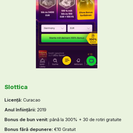
Slottica
Licență:
Curacao
Anul înființării:
2019
Bonus de bun venit:
până la 300% + 30 de rotiri gratuite
Bonus fără depunere:
€10 Gratuit