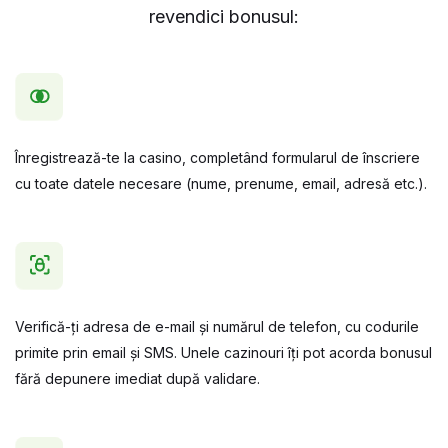
revendici bonusul:
Înregistrează-te la casino
, completând formularul de înscriere
cu toate datele necesare (nume, prenume, email, adresă etc.).
Verifică-ți adresa de e-mail și numărul de telefon
, cu codurile
primite prin email și SMS. Unele cazinouri îți pot acorda bonusul
fără depunere imediat după validare.