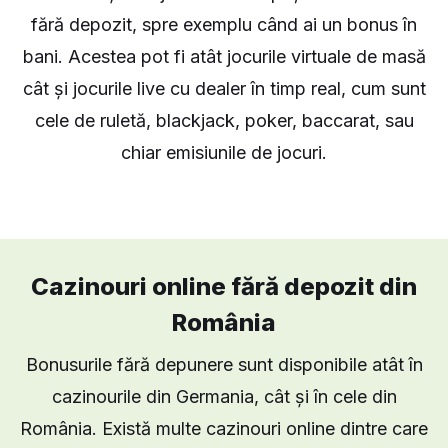
fără depozit, spre exemplu când ai un bonus în
bani. Acestea pot fi atât jocurile virtuale de masă
cât și jocurile live cu dealer în timp real, cum sunt
cele de ruletă, blackjack, poker, baccarat, sau
chiar emisiunile de jocuri.
Cazinouri online fără depozit din
România
Bonusurile fără depunere sunt disponibile atât în
cazinourile din Germania, cât și în cele din
România. Există multe cazinouri online dintre care