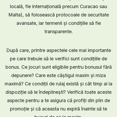
locală, fie internațională precum Curacao sau
Malta), să folosească protocoale de securitate
avansate, iar termenii și condițiile să fie
transparente.
După care, printre aspectele cele mai importante
pe care trebuie să le verifici sunt condițiile de
bonus. Ce jocuri sunt eligibile pentru bonusul fără
depunere? Care este câștigul maxim și miza
maximă? Ce condiții de rulaj există și cât timp ai la
dispoziție să le îndeplinești? Verifică toate aceste
aspecte pentru a te asigura că profiți din plin de
promoție și că aceasta nu expiră înainte să te