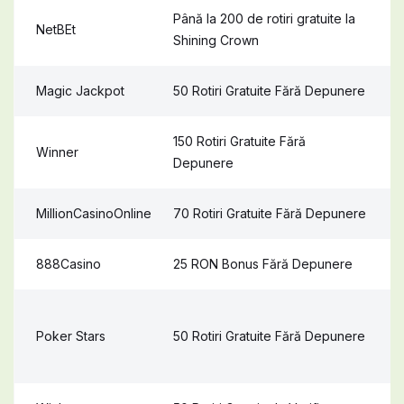
Până la 200 de rotiri gratuite la
NetBEt
d
Shining Crown
Magic Jackpot
50 Rotiri Gratuite Fără Depunere
d
150 Rotiri Gratuite Fără
Winner
d
Depunere
MillionCasinoOnline
70 Rotiri Gratuite Fără Depunere
d
888Casino
25 RON Bonus Fără Depunere
d
Poker Stars
50 Rotiri Gratuite Fără Depunere
d